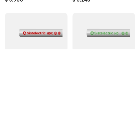
$
3.980
$
6.248
Genrod
Genrod
Tubo rígido SISTELECTRIC HDX
Tubo rígido SISTELECTRIC HDX
40mm x metro
50mm x metro
$
8.874
$
12.417
Genrod
Genrod