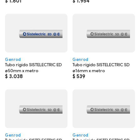
$
1.601
$
1.954
Genrod
Genrod
Tubo rígido SISTELECTRIC ED
Tubo rígido SISTELECTRIC SD
ø50mm x metro
ø16mm x metro
$
3.038
$
539
Genrod
Genrod