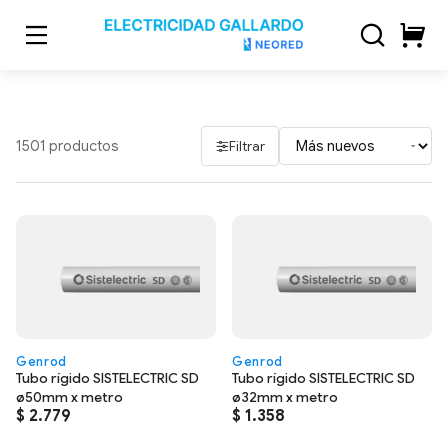
Skip
to
content
1501 productos
Filtrar
Genrod
Genrod
Tubo rígido SISTELECTRIC SD
Tubo rígido SISTELECTRIC SD
ø50mm x metro
ø32mm x metro
$
2.779
$
1.358