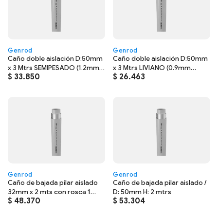
Genrod
Genrod
Caño doble aislación D:50mm
Caño doble aislación D:50mm
x 3 Mtrs SEMIPESADO (1.2mm
x 3 Mtrs LIVIANO (0.9mm
$
33.850
$
26.463
galva.)
galva.)
Genrod
Genrod
Caño de bajada pilar aislado
Caño de bajada pilar aislado /
32mm x 2 mts con rosca 1
D: 50mm H: 2 mtrs
$
48.370
$
53.304
punta